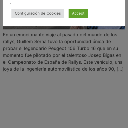
.
Configuración de Cookies
Accept
En un emocionante viaje al pasado del mundo de los
rallys, Guillem Serna tuvo la oportunidad única de
probar el legendario Peugeot 106 Turbo 16 que en su
momento fue pilotado por el talentoso Josep Bigas en
el Campeonato de España de Rallys. Este vehículo, una
joya de la ingeniería automovilística de los años 90, […]