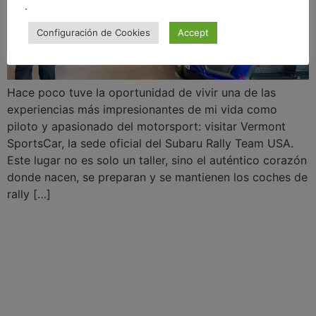
.
Configuración de Cookies
Accept
Hace poco tuve la oportunidad de vivir una de las
experiencias más impresionantes de mi vida como
piloto y apasionado del motorsport: visitar Vermont
SportsCar, la sede oficial del Subaru Rally Team USA.
Este lugar no es solo un taller, sino el auténtico corazón
donde nacen, se preparan y se mantienen los coches de
rally […]