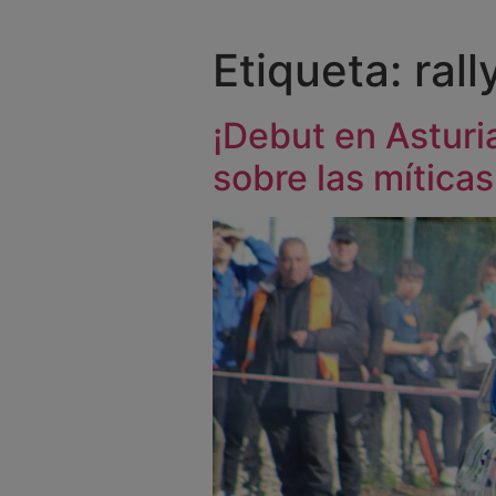
Etiqueta:
ral
¡Debut en Asturia
sobre las míticas