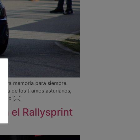
uestra memoria para siempre.
única de los tramos asturianos,
n solo […]
n el Rallysprint