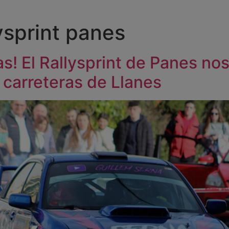
lysprint panes
s! El Rallysprint de Panes nos 
 carreteras de Llanes