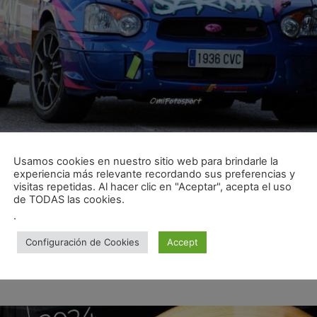
Usamos cookies en nuestro sitio web para brindarle la
experiencia más relevante recordando sus preferencias y
visitas repetidas. Al hacer clic en "Aceptar", acepta el uso
nvertido en una de esas pruebas que quedará grabada en n
de TODAS las cookies.
ias! Un evento lleno de adrenalina, emociones y la belleza 
.
imo. Este rallysprint, parte del calendario regional, utiliza u
Configuración de Cookies
Accept
amos a Asturias! Primera vez e