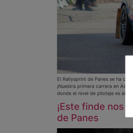
El Rallysprint de Panes se ha co
¡Nuestra primera carrera en Astur
donde el nivel de pilotaje es altís
¡Este finde nos v
de Panes