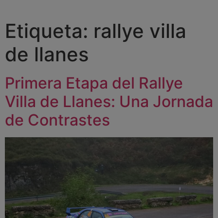
Etiqueta:
rallye villa
de llanes
Primera Etapa del Rallye
Villa de Llanes: Una Jornada
de Contrastes