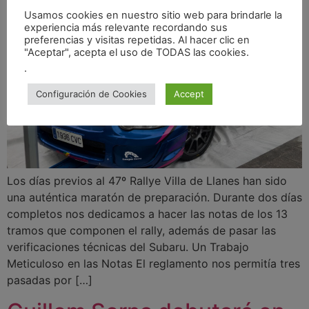
Usamos cookies en nuestro sitio web para brindarle la
experiencia más relevante recordando sus
preferencias y visitas repetidas. Al hacer clic en
"Aceptar", acepta el uso de TODAS las cookies.
.
Configuración de Cookies
Accept
Los días previos al 47º Rallye Villa de Llanes han sido
una auténtica maratón de preparación. Durante dos días
completos nos dedicamos a hacer las notas de los 13
tramos que componen el rally, además de pasar las
verificaciones técnicas del Subaru. Un Trabajo
Meticuloso en las Notas El reglamento nos permitía tres
pasadas por […]