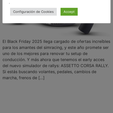
.
Configuración de Cookies
Accept
El Black Friday 2025 llega cargado de ofertas increíbles
para los amantes del simracing, y este año promete ser
uno de los mejores para renovar tu setup de
conducción. Y más ahora que tenemos el early acces
del nuevo simulador de rallys: ASSETTO CORSA RALLY.
Si estás buscando volantes, pedales, cambios de
marcha, frenos de […]