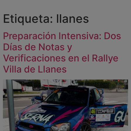
Etiqueta:
llanes
Preparación Intensiva: Dos
Días de Notas y
Verificaciones en el Rallye
Villa de Llanes