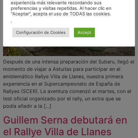
experiencia más relevante recordando sus
preferencias y visitas repetidas. Al hacer clic en
"Aceptar", acepta el uso de TODAS las cookies.
.
Configuración de Cookies
Accept
Después de una intensa preparación del Subaru, llegó el
momento de viajar a Asturias para participar en el
emblemático Rallye Villa de Llanes, nuestra primera
experiencia en el Supercampeonato de España de
Rallyes (SCER). La aventura comenzó el martes, con el
test oficial organizado por el rally, un extra que se
podía añadir a la […]
Guillem Serna debutará en
el Rallye Villa de Llanes