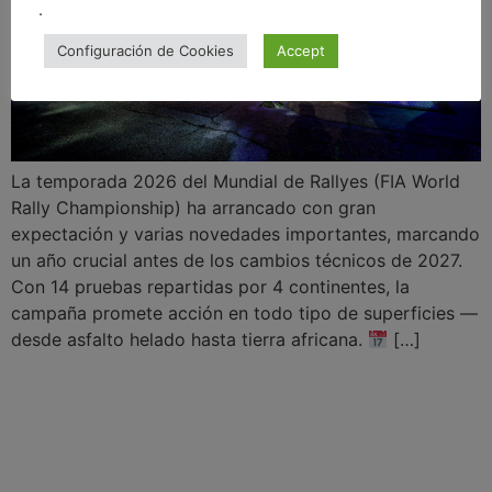
.
Configuración de Cookies
Accept
La temporada 2026 del Mundial de Rallyes (FIA World
Rally Championship) ha arrancado con gran
expectación y varias novedades importantes, marcando
un año crucial antes de los cambios técnicos de 2027.
Con 14 pruebas repartidas por 4 continentes, la
campaña promete acción en todo tipo de superficies —
desde asfalto helado hasta tierra africana.
[…]