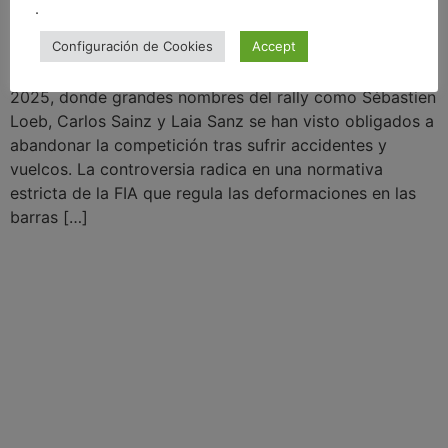
.
Configuración de Cookies
Accept
En este vídeo te explico al detalle la polémica del Dakar
2025, donde grandes nombres del rally como Sébastien
Loeb, Carlos Sainz y Laia Sanz se han visto obligados a
abandonar la competición tras sufrir accidentes y
vuelcos. La controversia radica en una normativa
estricta de la FIA que regula las deformaciones en las
barras […]