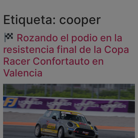
Etiqueta:
cooper
Rozando el podio en la
resistencia final de la Copa
Racer Confortauto en
Valencia