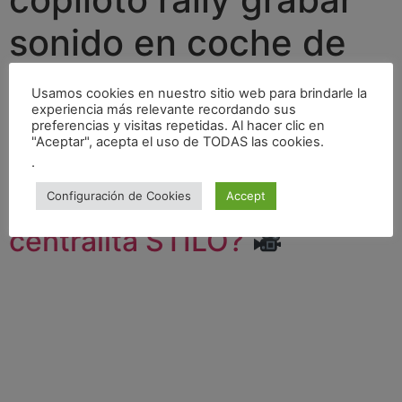
sonido en coche de
rally
Usamos cookies en nuestro sitio web para brindarle la
experiencia más relevante recordando sus
preferencias y visitas repetidas. Al hacer clic en
¿Cómo grabar el AUDIO
"Aceptar", acepta el uso de TODAS las cookies.
.
de las ONBOARDS en
Configuración de Cookies
Accept
RALLYS con GoPro y
centralita STILO?