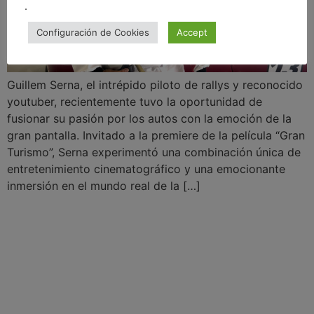
.
Configuración de Cookies
Accept
Guillem Serna, el intrépido piloto de rallys y reconocido
youtuber, recientemente tuvo la oportunidad de
fusionar su pasión por los autos con la emoción de la
gran pantalla. Invitado a la premiere de la película “Gran
Turismo”, Serna experimentó una combinación única de
entretenimiento cinematográfico y una emocionante
inmersión en el mundo real de la […]