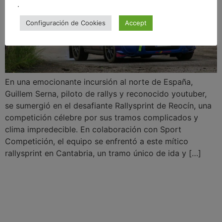
.
Configuración de Cookies
Accept
En una emocionante incursión al norte de España,
Guillem Serna, piloto de rallys y reconocido youtuber,
se sumergió en el desafiante Rallysprint de Reocín, una
competición célebre por sus tramos complicados y
clima impredecible. En colaboración con Sport
Competición, el equipo se enfrentó a este mítico
rallysprint en Cantabria, un tramo único de ida y […]