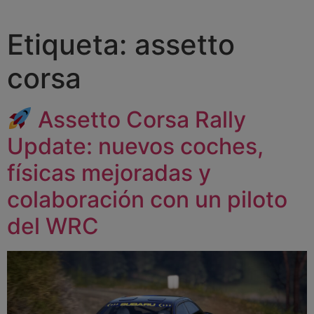
Etiqueta:
assetto
corsa
Assetto Corsa Rally
Update: nuevos coches,
físicas mejoradas y
colaboración con un piloto
del WRC