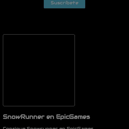
Suscríbete
SnowRunner en EpicGames
Consigue Snowrunner en EpicGames