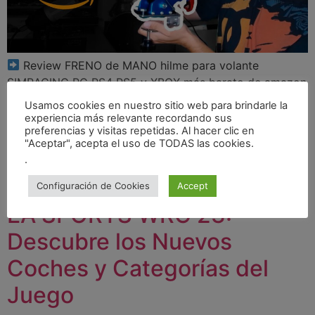
Review FRENO de MANO hilme para volante
SIMRACING PC PS4 PS5 y XBOX más barato de amazon
Presentamos el freno de mano HILME, una opción
Usamos cookies en nuestro sitio web para brindarle la
económica y de alta calidad que promete llevar tu
experiencia más relevante recordando sus
preferencias y visitas repetidas. Al hacer clic en
experiencia de juego SIMRACING al siguiente nivel.
"Aceptar", acepta el uso de TODAS las cookies.
Características Principales: Versión de PC:
.
Universalidad: Compatible con Logitech G27, G25, G29,
[…]
Configuración de Cookies
Accept
EA SPORTS WRC 23:
Descubre los Nuevos
Coches y Categorías del
Juego