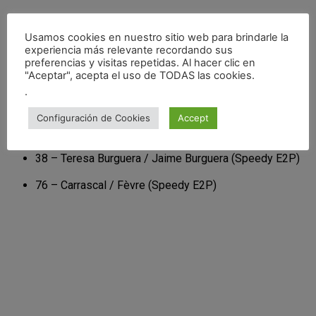
9 – Aparicio / Braco (Hispano Alemán Racing Team)
Usamos cookies en nuestro sitio web para brindarle la
17 – Paloma Escobar / Cata Burguera (Speedy E2P)
experiencia más relevante recordando sus
preferencias y visitas repetidas. Al hacer clic en
"Aceptar", acepta el uso de TODAS las cookies.
27 – González-Anleo / Catalán (Speedy E2P)
.
34 – Maurice / Pozzuto (Garaje 34 Competición)
Configuración de Cookies
Accept
37 – Serna / Rodríguez (Speedy E2P)
38 – Teresa Burguera / Jaime Burguera (Speedy E2P)
76 – Carrascal / Fèvre (Speedy E2P)