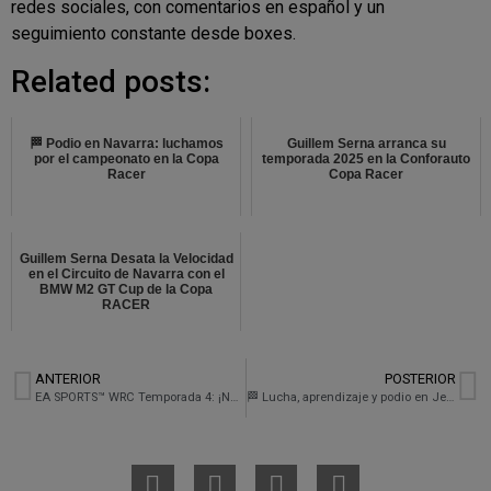
redes sociales, con comentarios en español y un
seguimiento constante desde boxes.
Related posts:
🏁 Podio en Navarra: luchamos
Guillem Serna arranca su
por el campeonato en la Copa
temporada 2025 en la Conforauto
Racer
Copa Racer
Guillem Serna Desata la Velocidad
en el Circuito de Navarra con el
BMW M2 GT Cup de la Copa
RACER
ANTERIOR
POSTERIOR
EA SPORTS™ WRC Temporada 4: ¡Nuevas Emociones y Realidad Virtual a la Vista!
🏁 Lucha, aprendizaje y podio en Jerez: segunda cita de la Copa Racer