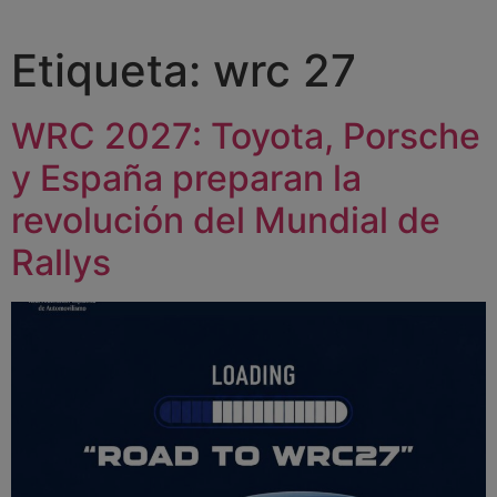
Etiqueta:
wrc 27
WRC 2027: Toyota, Porsche
y España preparan la
revolución del Mundial de
Rallys