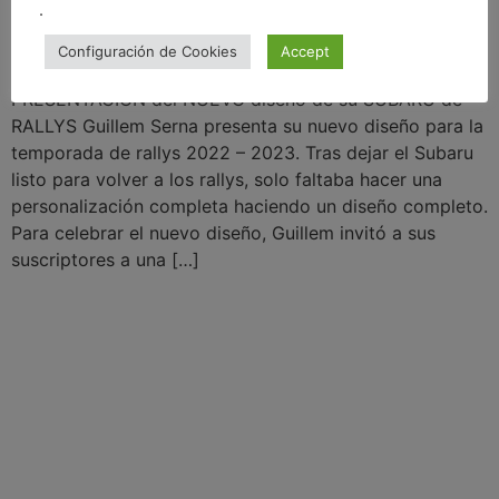
.
Configuración de Cookies
Accept
PRESENTACIÓN del NUEVO diseño de su SUBARU de
RALLYS Guillem Serna presenta su nuevo diseño para la
temporada de rallys 2022 – 2023. Tras dejar el Subaru
listo para volver a los rallys, solo faltaba hacer una
personalización completa haciendo un diseño completo.
Para celebrar el nuevo diseño, Guillem invitó a sus
suscriptores a una […]