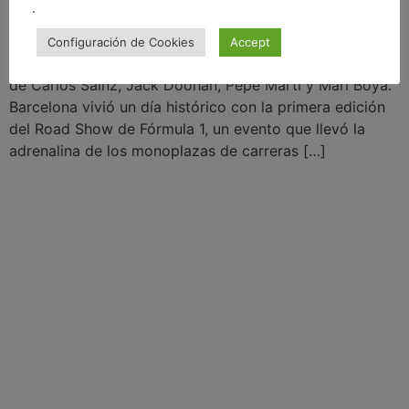
.
Barcelona vibra con la primera edición del Road Show
Configuración de Cookies
Accept
de Fórmula 1 en sus calles, con la participación estelar
de Carlos Sainz, Jack Doohan, Pepe Martí y Mari Boya.
Barcelona vivió un día histórico con la primera edición
del Road Show de Fórmula 1, un evento que llevó la
adrenalina de los monoplazas de carreras […]