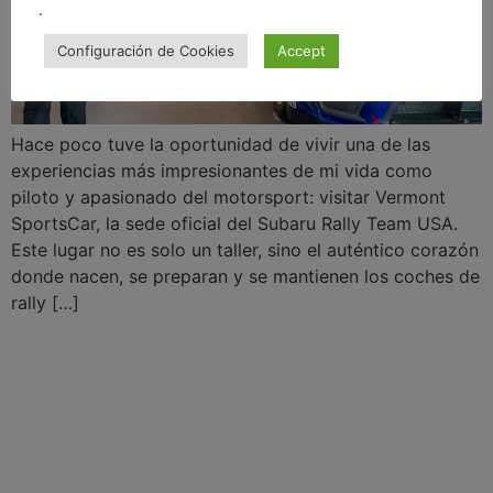
.
Configuración de Cookies
Accept
Hace poco tuve la oportunidad de vivir una de las
experiencias más impresionantes de mi vida como
piloto y apasionado del motorsport: visitar Vermont
SportsCar, la sede oficial del Subaru Rally Team USA.
Este lugar no es solo un taller, sino el auténtico corazón
donde nacen, se preparan y se mantienen los coches de
rally […]