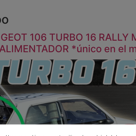
bo
UGEOT 106 TURBO 16 RALLY
LIMENTADOR *único en el 