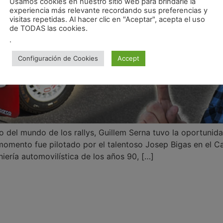
Usamos cookies en nuestro sitio web para brindarle la
experiencia más relevante recordando sus preferencias y
visitas repetidas. Al hacer clic en "Aceptar", acepta el uso
de TODAS las cookies.
.
Configuración de Cookies
Accept
 del mundo de los rallys, Guillem Serna tuvo la oportunida
momento fue pilotado por el talentoso Josep Bigas en el 
niería automovilística de los años 90, […]