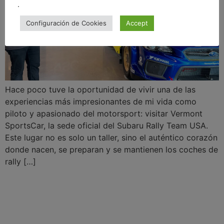
.
Configuración de Cookies
Accept
Hace poco tuve la oportunidad de vivir una de las
experiencias más impresionantes de mi vida como
piloto y apasionado del motorsport: visitar Vermont
SportsCar, la sede oficial del Subaru Rally Team USA.
Este lugar no es solo un taller, sino el auténtico corazón
donde nacen, se preparan y se mantienen los coches de
rally […]