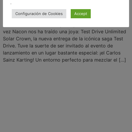
.
Configuración de Cookies
Accept
El mundo de los videojuegos sigue avanzando, y esta
vez Nacon nos ha traído una joya: Test Drive Unlimited
Solar Crown, la nueva entrega de la icónica saga Test
Drive. Tuve la suerte de ser invitado al evento de
lanzamiento en un lugar bastante especial: ¡el Carlos
Sainz Karting! Un entorno perfecto para mezclar el […]