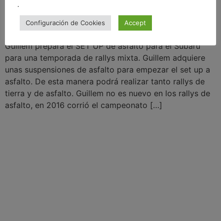
.
Configuración de Cookies
Accept
Guillem prepara el SET UP de asfalto para el Subaru
para una temporada de rallys mixta. Guillem adquiere
unas suspensiones de asfalto para empezar el set up a
asfalto. De esta manera podrá realizar tanto rallys de
tierra y de asfalto. Guillem no es nuevo en los rallys de
asfalto, en 2016 corrió el campeonato […]