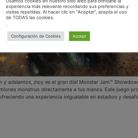
Usamos cookies en nuestro sitio web para brindarle la
experiencia más relevante recordando sus preferencias y
visitas repetidas. Al hacer clic en "Aceptar", acepta el uso
de TODAS las cookies.
.
Configuración de Cookies
Accept
 y adelantos, ¡hoy es el gran día! Monster Jam™ Showdown 
amiones monstruo directamente a tus manos. Este juego pro
 ofreciendo una experiencia inigualable en estadios y desafi