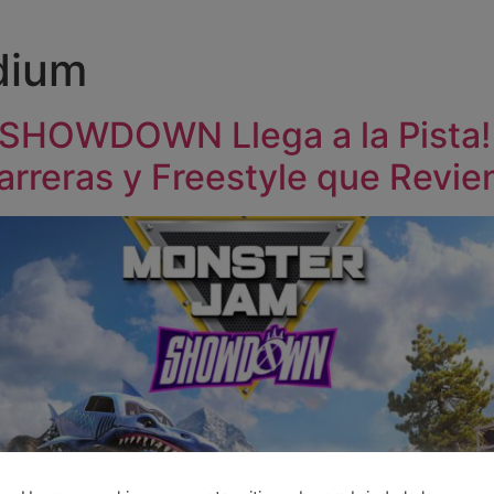
dium
HOWDOWN Llega a la Pista!
rreras y Freestyle que Revie