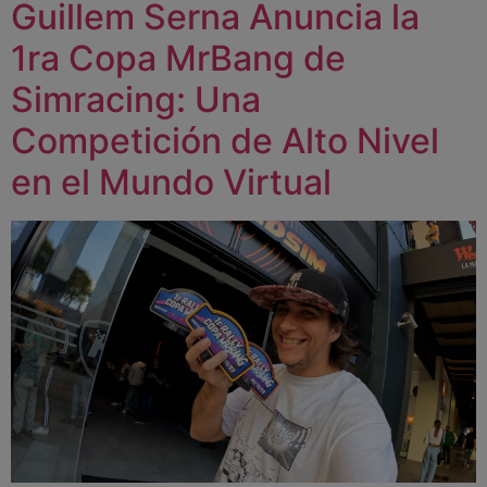
Guillem Serna Anuncia la
1ra Copa MrBang de
Simracing: Una
Competición de Alto Nivel
en el Mundo Virtual