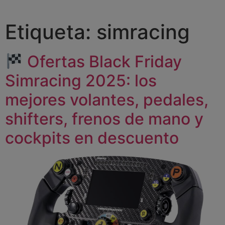
Etiqueta:
simracing
Ofertas Black Friday
Simracing 2025: los
mejores volantes, pedales,
shifters, frenos de mano y
cockpits en descuento