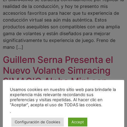
realidad de la conducción, y hoy te presento mis
accesorios favoritos para hacer que tu experiencia de
conducción virtual sea aún más auténtica. Estos
productos asequibles son compatibles con una amplia
gama de volantes y están diseñados para mejorar
significativamente tu experiencia de juego. Freno de
mano […]
Guillem Serna Presenta el
Nuevo Volante Simracing
SIMAGIC Alpha Mini con
Volante GTS
Usamos cookies en nuestro sitio web para brindarle la
experiencia más relevante recordando sus
preferencias y visitas repetidas. Al hacer clic en
"Aceptar", acepta el uso de TODAS las cookies.
.
Configuración de Cookies
Accept