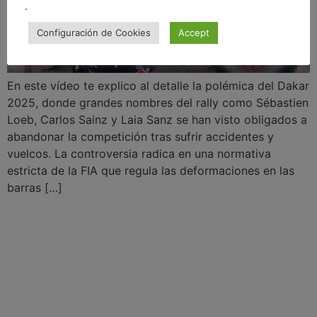
.
Configuración de Cookies
Accept
En este vídeo te explico al detalle la polémica del Dakar
2025, donde grandes nombres del rally como Sébastien
Loeb, Carlos Sainz y Laia Sanz se han visto obligados a
abandonar la competición tras sufrir accidentes y
vuelcos. La controversia radica en una normativa
estricta de la FIA que regula las deformaciones en las
barras […]