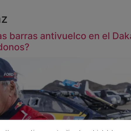
nz
as barras antivuelco en el Da
donos?