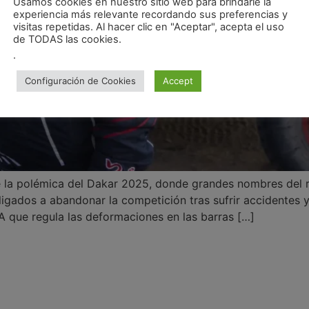
Usamos cookies en nuestro sitio web para brindarle la
experiencia más relevante recordando sus preferencias y
visitas repetidas. Al hacer clic en "Aceptar", acepta el uso
de TODAS las cookies.
.
Configuración de Cookies
Accept
lle la polémica del Dakar 2025, donde grandes nombres del 
ligados a abandonar la competición tras sufrir accidentes y
IA que regula las deformaciones en las barras […]