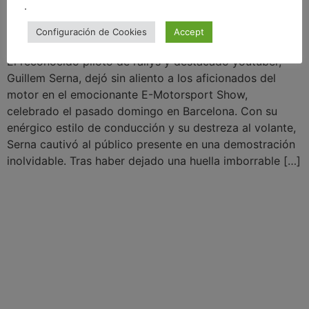
.
Configuración de Cookies
Accept
El reconocido piloto de rallys y destacado youtuber,
Guillem Serna, dejó sin aliento a los aficionados del
motor en el emocionante E-Motorsport Show,
celebrado el pasado domingo en Barcelona. Con su
enérgico estilo de conducción y su destreza al volante,
Serna cautivó al público presente en una demostración
inolvidable. Tras haber dejado una huella imborrable […]