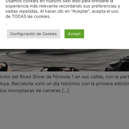
Usamos cookies en nuestro sitio web para brindarle la
experiencia más relevante recordando sus preferencias y
visitas repetidas. Al hacer clic en "Aceptar", acepta el uso
de TODAS las cookies.
.
Configuración de Cookies
Accept
ición del Road Show de Fórmula 1 en sus calles, con la part
ya. Barcelona vivió un día histórico con la primera edici
 los monoplazas de carreras […]