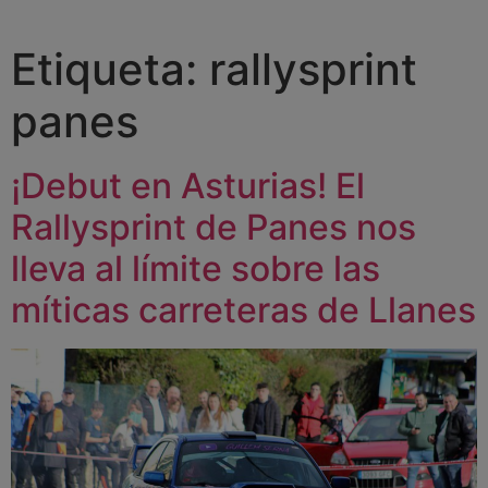
Etiqueta:
rallysprint
panes
¡Debut en Asturias! El
Rallysprint de Panes nos
lleva al límite sobre las
míticas carreteras de Llanes