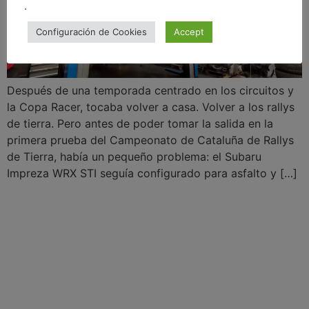
.
Configuración de Cookies
Accept
Después de una temporada centrado en los circuitos y
la Copa Racer, tocaba volver a casa. Volver a los rallys
de tierra. Pero antes de poder tomar la salida en la
primera prueba del Campeonato de Cataluña de Rallys
de Tierra, había un pequeño problema: el Subaru
Impreza WRX STI seguía configurado para asfalto y […]