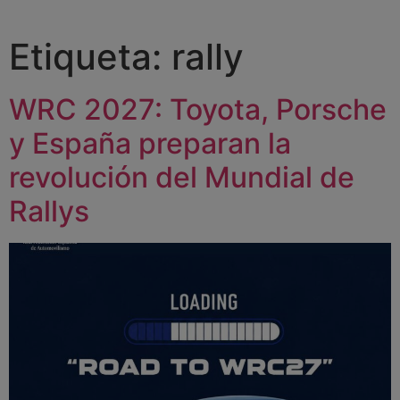
Etiqueta:
rally
WRC 2027: Toyota, Porsche
y España preparan la
revolución del Mundial de
Rallys