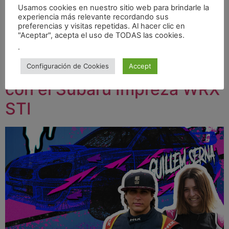
adicionales de Montecarlo, un sistema climático
Usamos cookies en nuestro sitio web para brindarle la
dinámico que afecta profundamente la conducción, dos
experiencia más relevante recordando sus
preferencias y visitas repetidas. Al hacer clic en
coches nuevos para […]
"Aceptar", acepta el uso de TODAS las cookies.
Temporada 2026 de
.
rallys: volvemos a la tierra
Configuración de Cookies
Accept
con el Subaru Impreza WRX
STI