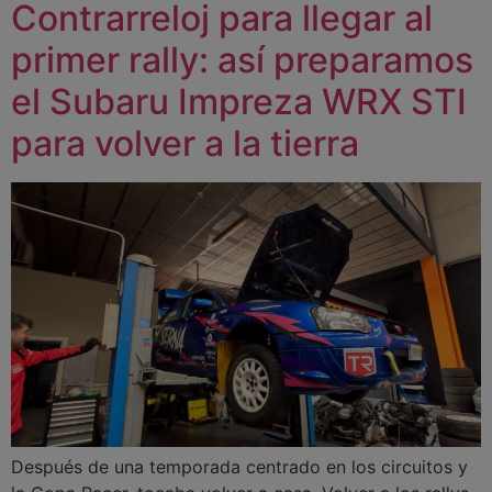
Contrarreloj para llegar al
primer rally: así preparamos
el Subaru Impreza WRX STI
para volver a la tierra
Después de una temporada centrado en los circuitos y