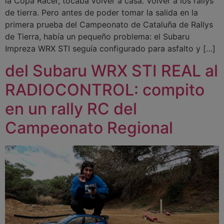
la Copa Racer, tocaba volver a casa. Volver a los rallys
de tierra. Pero antes de poder tomar la salida en la
primera prueba del Campeonato de Cataluña de Rallys
de Tierra, había un pequeño problema: el Subaru
Impreza WRX STI seguía configurado para asfalto y […]
del Subaru WRX STI REAL al
RADIOCONTROL: compito
en un rally RC del
Campeonato Regional