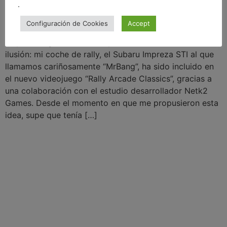
.
Configuración de Cookies
Accept
Hoy os traigo una noticia que me hace muchísima
ilusión: mi coche de rally, el Subaru Impreza STI al que
llamamos cariñosamente “MrBang”, ha sido incluido en
el nuevo videojuego “Rally Arcade Classics”, gracias a
una colaboración con el estudio desarrollador Netk2
Games. Desde el momento en que me propusieron esta
idea, supe que tenía […]