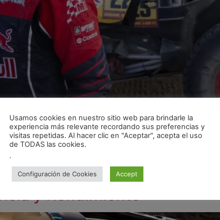
Usamos cookies en nuestro sitio web para brindarle la
experiencia más relevante recordando sus preferencias y
lle la polémica del Dakar 2025, donde grandes nombres del 
visitas repetidas. Al hacer clic en "Aceptar", acepta el uso
ligados a abandonar la competición tras sufrir accidentes y
de TODAS las cookies.
IA que regula las deformaciones en las barras […]
.
 La Revolución Americana en 
Configuración de Cookies
Accept
ncia y Rendimiento