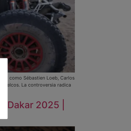
rally como Sébastien Loeb, Carlos
 vuelcos. La controversia radica
el Dakar 2025 |