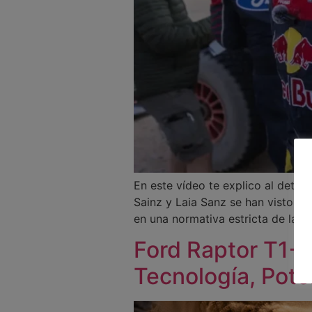
En este vídeo te explico al deta
Sainz y Laia Sanz se han visto ob
en una normativa estricta de la F
Ford Raptor T1+:
Tecnología, Pote