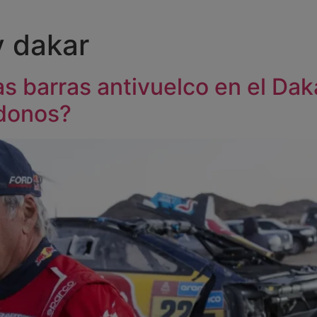
y dakar
as barras antivuelco en el Da
donos?