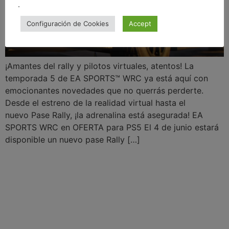
.
Configuración de Cookies
Accept
¡Amantes del rally y pilotos virtuales, atentos! La
temporada 5 de EA SPORTS™ WRC ya está aquí con
emocionantes novedades que no querrás perderte.
Desde el estreno de la realidad virtual hasta el
nuevo Pase Rally, ¡la adrenalina está asegurada! EA
SPORTS WRC en OFERTA para PS5 El 4 de junio estará
disponible un nuevo pase Rally […]