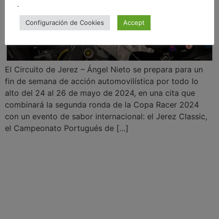
.
Configuración de Cookies
Accept
El Circuito de Jerez – Ángel Nieto se prepara para un
fin de semana de acción automovilística por todo lo
alto del 24 al 26 de mayo de 2024, en una cita que
combinará la segunda ronda de la Copa Racer 2024
con un evento de sabor internacional: el Jerez Classic,
el Campeonato Portugués de […]