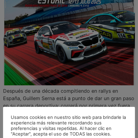
Después de una década compitiendo en rallys en
España, Guillem Serna está a punto de dar un gran paso
en su carrera deportiva: correrá por primera vez fuera
de España, debutando internacionalmente en el mítico
Usamos cookies en nuestro sitio web para brindarle la
Circuito de Estoril (Portugal) con la Confortauto Copa
experiencia más relevante recordando sus
Racer 2025. Será la segunda cita del campeonato y un
preferencias y visitas repetidas. Al hacer clic en
"Aceptar", acepta el uso de TODAS las cookies.
momento muy […]