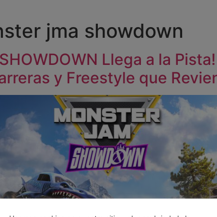
ster jma showdown
HOWDOWN Llega a la Pista!
rreras y Freestyle que Revie