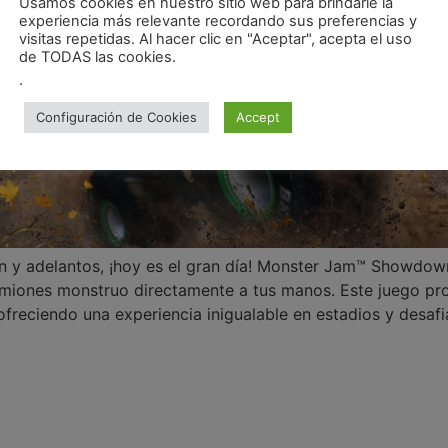
Usamos cookies en nuestro sitio web para brindarle la
experiencia más relevante recordando sus preferencias y
visitas repetidas. Al hacer clic en "Aceptar", acepta el uso
de TODAS las cookies.
.
Configuración de Cookies
Accept
 y adelantos, ¡hoy es el gran día! Monster Jam™ Showdown 
amiones monstruo directamente a tus manos. Este juego pro
 ofreciendo una experiencia inigualable en estadios y desafi