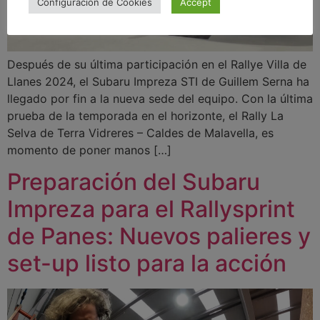
Configuración de Cookies
Accept
Después de su última participación en el Rallye Villa de
Llanes 2024, el Subaru Impreza STI de Guillem Serna ha
llegado por fin a la nueva sede del equipo. Con la última
prueba de la temporada en el horizonte, el Rally La
Selva de Terra Vidreres – Caldes de Malavella, es
momento de poner manos […]
Preparación del Subaru
Impreza para el Rallysprint
de Panes: Nuevos palieres y
set-up listo para la acción