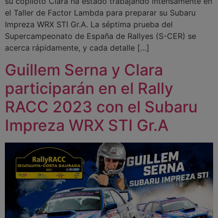
su copiloto Clara ha estado trabajando intensamente en
el Taller de Factor Lambda para preparar su Subaru
Impreza WRX STI Gr.A. La séptima prueba del
Supercampeonato de España de Rallyes (S-CER) se
acerca rápidamente, y cada detalle […]
Guillem Serna y Clara
participarán en el Rally
RACC 2023 con el Subaru
Impreza WRX STI Gr.A