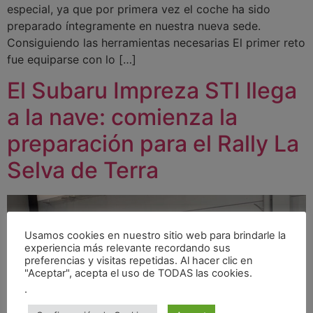
especial, ya que por primera vez el coche ha sido
preparado íntegramente en nuestra nueva sede.
Consiguiendo las herramientas necesarias El primer reto
fue equiparse con lo […]
El Subaru Impreza STI llega
a la nave: comienza la
preparación para el Rally La
Selva de Terra
Usamos cookies en nuestro sitio web para brindarle la
experiencia más relevante recordando sus
preferencias y visitas repetidas. Al hacer clic en
"Aceptar", acepta el uso de TODAS las cookies.
.