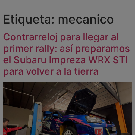
Etiqueta:
mecanico
Contrarreloj para llegar al
primer rally: así preparamos
el Subaru Impreza WRX STI
para volver a la tierra