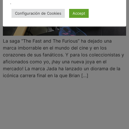
.
Configuración de Cookies
Accept
La saga “The Fast and The Furious” ha dejado una
marca imborrable en el mundo del cine y en los
corazones de sus fanáticos. Y para los coleccionistas y
aficionados como yo, ¡hay una nueva joya en el
mercado! La marca Jada ha lanzado un diorama de la
icónica carrera final en la que Brian […]