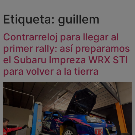
Etiqueta:
guillem
Contrarreloj para llegar al
primer rally: así preparamos
el Subaru Impreza WRX STI
para volver a la tierra