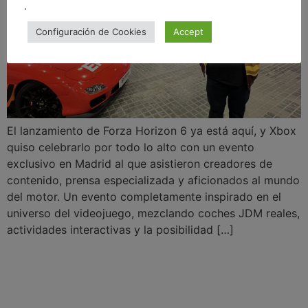
.
Configuración de Cookies
Accept
El lanzamiento de Forza Horizon 6 ya está aquí, y Xbox
quiso celebrarlo por todo lo alto con un evento
exclusivo en Madrid al que asistieron creadores de
contenido, prensa especializada y aficionados al mundo
del motor. Un evento completamente inspirado en el
universo del videojuego, mezclando coches JDM reales,
actividades interactivas y la posibilidad […]