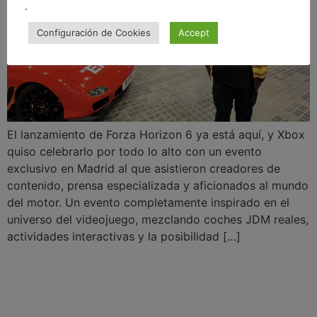
.
Configuración de Cookies
Accept
El lanzamiento de Forza Horizon 6 ya está aquí, y Xbox
quiso celebrarlo por todo lo alto con un evento
exclusivo en Madrid al que asistieron creadores de
contenido, prensa especializada y aficionados al mundo
del motor. Un evento completamente inspirado en el
universo del videojuego, mezclando coches JDM reales,
actividades interactivas y la posibilidad […]