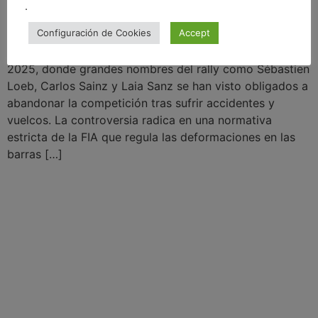
.
Configuración de Cookies
Accept
En este vídeo te explico al detalle la polémica del Dakar
2025, donde grandes nombres del rally como Sébastien
Loeb, Carlos Sainz y Laia Sanz se han visto obligados a
abandonar la competición tras sufrir accidentes y
vuelcos. La controversia radica en una normativa
estricta de la FIA que regula las deformaciones en las
barras […]