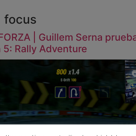
d focus
 FORZA | Guillem Serna prueb
 5: Rally Adventure