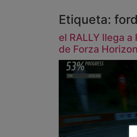
Etiqueta:
for
el RALLY llega a
de Forza Horizon