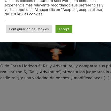
Usamos cookies en nuestro sitio web para brindarle la
experiencia más relevante recordando sus preferencias y
visitas repetidas. Al hacer clic en "Aceptar", acepta el uso
de TODAS las cookies.
.
Configuración de Cookies
Accept
C de Forza Horizon 5: Rally Adventure, ¡y comparte sus pr
za Horizon 5, “Rally Adventure”, ofrece a los jugadores l
stilo rally y una variedad de coches y modificaciones […]