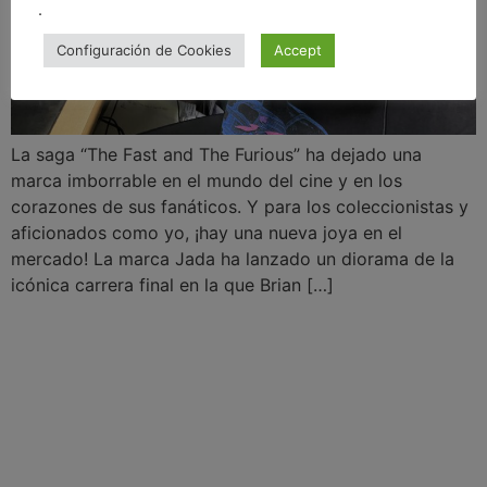
.
Configuración de Cookies
Accept
La saga “The Fast and The Furious” ha dejado una
marca imborrable en el mundo del cine y en los
corazones de sus fanáticos. Y para los coleccionistas y
aficionados como yo, ¡hay una nueva joya en el
mercado! La marca Jada ha lanzado un diorama de la
icónica carrera final en la que Brian […]