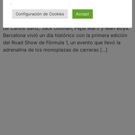
.
Barcelona vibra con la primera edición del Road Show
Configuración de Cookies
Accept
de Fórmula 1 en sus calles, con la participación estelar
de Carlos Sainz, Jack Doohan, Pepe Martí y Mari Boya.
Barcelona vivió un día histórico con la primera edición
del Road Show de Fórmula 1, un evento que llevó la
adrenalina de los monoplazas de carreras […]