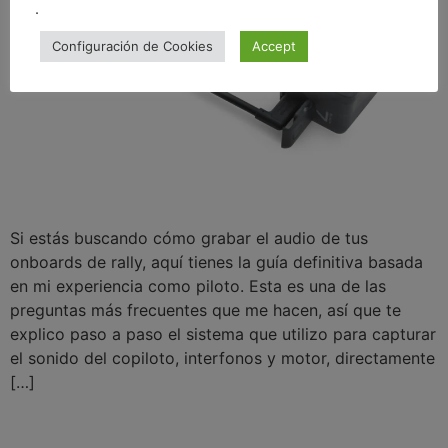
.
Configuración de Cookies
Accept
Si estás buscando cómo grabar el audio de tus
onboards de rally, aquí tienes la guía definitiva basada
en mi experiencia como piloto. Esta es una de las
preguntas más frecuentes que me hacen, así que te
explico paso a paso el sistema que utilizo para capturar
el sonido del copiloto, interfonos y motor, directamente
[…]