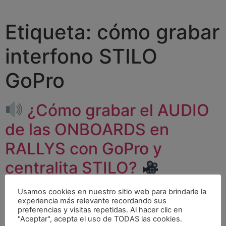
Etiqueta:
cómo grabar
interfono STILO
GoPro
¿Cómo grabar el AUDIO
de las ONBOARDS en
RALLYS con GoPro y
centralita STILO?
Usamos cookies en nuestro sitio web para brindarle la
experiencia más relevante recordando sus
preferencias y visitas repetidas. Al hacer clic en
"Aceptar", acepta el uso de TODAS las cookies.