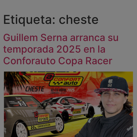
Etiqueta:
cheste
Guillem Serna arranca su
temporada 2025 en la
Conforauto Copa Racer