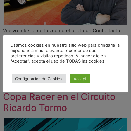
Vuelvo a los circuitos como el piloto de Confortauto
para esta temporada 2025
Empezamos este fin de
semana con la primera prueba de la Confortauto Copa
Usamos cookies en nuestro sitio web para brindarle la
experiencia más relevante recordando sus
Racer en el Circuito de Valencia Ricardo Tormo. Tras la
preferencias y visitas repetidas. Al hacer clic en
experiencia obtenida el año pasado en las pruebas
"Aceptar", acepta el uso de TODAS las cookies.
seleccionadas que corrimos con el mini de la Copa
.
Racer, […]
Configuración de Cookies
Accept
Debut agridulce en la
Copa Racer en el Circuito
Ricardo Tormo